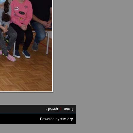
« powrót
drukuj
Powered by
simlery